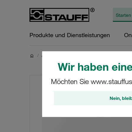
Produkte und Dienstleistungen
On
/
Aluminium Mitteldruck-Filtergehäuse für Hydraulik
Wir haben eine
Möchten Sie www.stauffus
Nein, blei