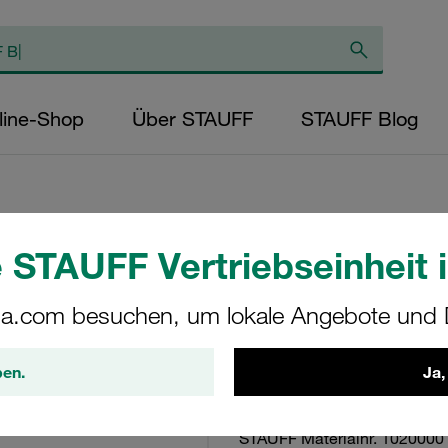
line-Shop
Über STAUFF
STAUFF Blog
 STAUFF Vertriebseinheit i
Verschmutzungsan
automatischer Res
a.com besuchen, um lokale Angebote und D
PS
ben.
Ja,
HI-E-B-B5.0
STAUFF Materialnr. 1020000