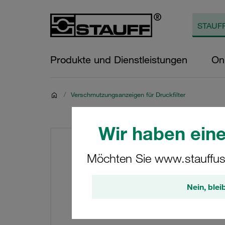
Produkte und Dienstleistungen
On
/
Verschmutzungsanzeigen für Druckfilter
Wir haben eine
Möchten Sie www.stauffus
Nein, blei