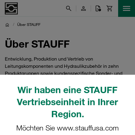
/
Über STAUFF
Über STAUFF
Entwicklung, Produktion und Vertrieb von
Leitungskomponenten und Hydraulikzubehör in zehn
Produktgruppen sowie kundenspezifische Sonder- und
Systemlösungen für den Maschinen- und Anlagenbau und
Wir haben eine STAUFF
die industrielle Instandhaltung
Vertriebseinheit in Ihrer
Region.
Möchten Sie www.stauffusa.com