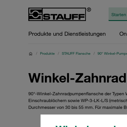
Produkte und Dienstleistungen
On
/
Produkte
/
STAUFF Flansche
/
90° Winkel-Pump
Winkel-Zahnra
90°-Winkel-Zahnradpumpenflansche der Typen W
Einschraublöchern sowie WP-3-LK-L/S (metrisch
Durchmesser von 30 bis 55 mm. Für maximale Betr