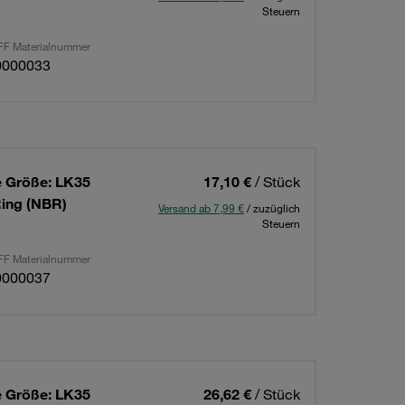
Steuern
F Materialnummer
0000033
 Größe: LK35
17,10 €
/ Stück
Ring (NBR)
Versand ab 7,99 €
/ zuzüglich
Steuern
F Materialnummer
0000037
 Größe: LK35
26,62 €
/ Stück