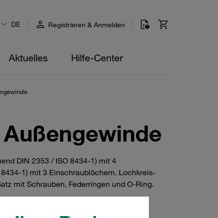
DE
Registrieren & Anmelden
Aktuelles
Hilfe-Center
engewinde
t Außengewinde
nd DIN 2353 / ISO 8434-1) mit 4
434-1) mit 3 Einschraublöchern. Lochkreis-
Satz mit Schrauben, Federringen und O-Ring.