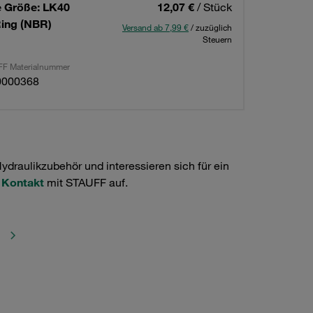
 Größe: LK40
12,07 €
/ Stück
Ring (NBR)
Versand ab 7,99 €
/ zuzüglich
Steuern
F Materialnummer
0000368
raulikzubehör und interessieren sich für ein
e
Kontakt
mit STAUFF auf.