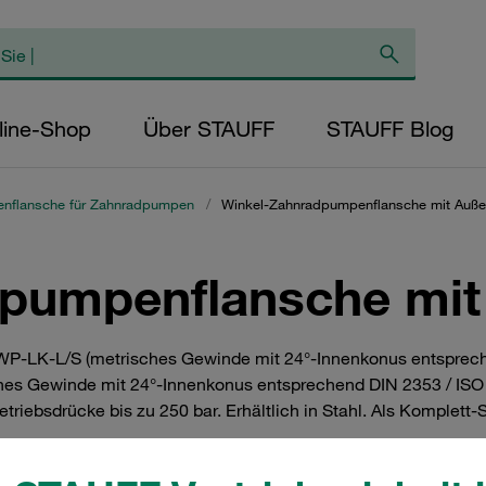
line-Shop
Über STAUFF
STAUFF Blog
enflansche für Zahnradpumpen
/
Winkel-Zahnradpumpenflansche mit Auß
dpumpenflansche mi
P-LK-L/S (metrisches Gewinde mit 24°-Innenkonus entspreche
es Gewinde mit 24°-Innenkonus entsprechend DIN 2353 / ISO 8
iebsdrücke bis zu 250 bar. Erhältlich in Stahl. Als Komplett-