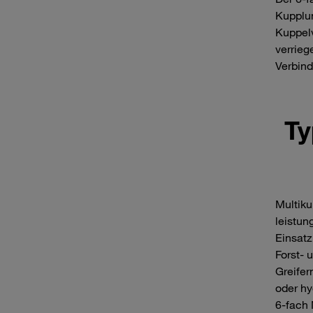
Kupplun
Kuppelv
verrieg
Verbind
Ty
Multiku
leistu
Einsatz
Forst‑
Greifer
oder hy
6‑fach 