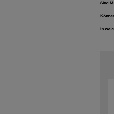
Sind M
Können
In wel