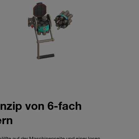
nzip von 6‑fach
ern
hälfte auf der Maschinenseite und einer losen