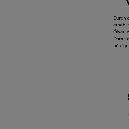
Durch d
erhebli
Ölverlu
Damit e
häufig