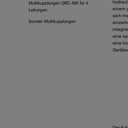
hydraul
Multikupplungen QRC-MK für 4
einem 
Leitungen
sich me
Sonder-Multikupplungen
einzeln
integri
eine sa
eine ho
Geräte
Der 6‑f