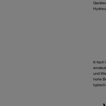
Gerätew
Hydraul
6‑fach 
eindeut
und Wer
hohe Be
typisch