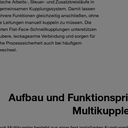
ische Arbeits‑, Steuer‑ und Zusatzkreisläufe in
gemeinsamen Kupplungssystem. Damit lassen
hrere Funktionen gleichzeitig anschließen, ohne
e Leitungen manuell kuppeln zu müssen. Die
erten Flat-Face-Schnellkupplungen unterstützen
ubere, leckagearme Verbindung und sorgen für
he Prozesssicherheit auch bei häufigem
wechsel.
Aufbau und Funktionspri
Multikuppl
ach Multikuppler besteht aus einer fest installierten Kupplungs