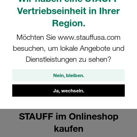
Vertriebseinheit in Ihrer
Region.
Stecker für die HU Serie aus Stahl
Möchten Sie www.stauffusa.com
Alle anzeigen
besuchen, um lokale Angebote und
Dienstleistungen zu sehen?
Nein, bleiben.
Steckkupplungen mit
Ja, wechseln.
Kegelventil der Serie HU von
STAUFF im Onlineshop
kaufen