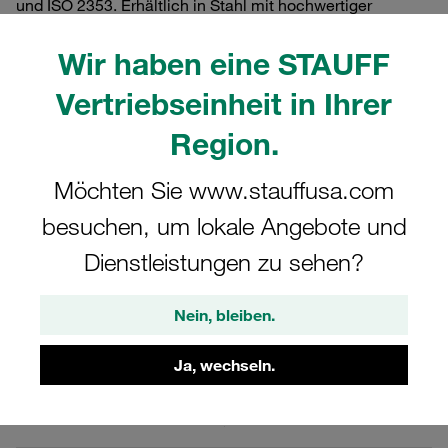
und ISO 2353. Erhältlich in Stahl mit hochwertiger
Zink/Nickel-Beschichtung (schwarz) sowie optional in
Edelstahl V2A und V4A. Maximaler Betriebsdruck von 630
Wir haben eine STAUFF
bar. Kuppeln unter Druck bis 630 bar. Selbstsichernde
Vertriebseinheit in Ihrer
Rändel-Schutzkappe aus Metall. Optional mit Sechskant-
Schutzkappe aus Metall.
Region.
Möchten Sie www.stauffusa.com
besuchen, um lokale Angebote und
Filter / Sortierung
Dienstleistungen zu sehen?
STAUFF Test 15 Messkupplungen und Zubehör
Nein, bleiben.
42 Ergebnisse
Ja, wechseln.
Gitter
Liste