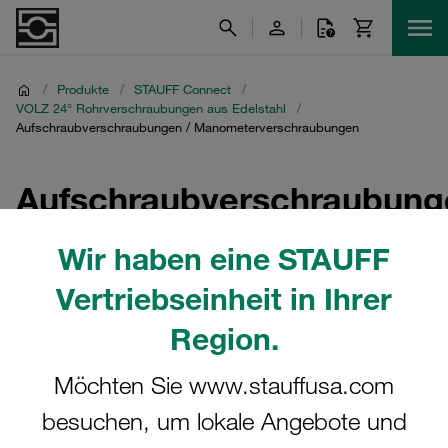
/
Produkte
/
STAUFF Connect
/
VOLZ 24° Rohrverschraubungen aus Edelstahl
/
Aufschraubverschraubungen / Manometerverschraubungen
Aufschraubverschraubung
/
Wir haben eine STAUFF
Manometerverschraubung
Vertriebseinheit in Ihrer
Region.
Gerade Aufschraubverschraubungen,
Manometerverschraubungen,
Möchten Sie www.stauffusa.com
Manometerverschraubungen mit Rohransatz / Schaft und
Manometerverschraubungen mit 24°-Dichtkegel / O-Ring
besuchen, um lokale Angebote und
(DKO) in diversen Größen und Ausführungen in der Extra-