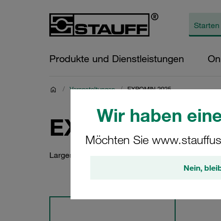
Produkte und Dienstleistungen
On
/
Veranstaltungen
/
EXPOMIN 2025
Wir haben eine
EXPOMIN 2025
Möchten Sie www.stauffus
Largest Mining Trade Show of Latin America
Nein, blei