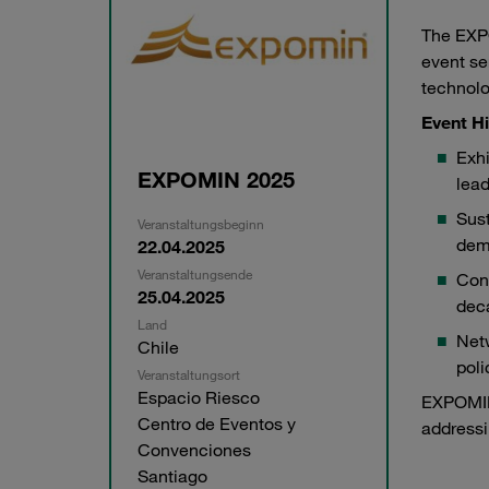
The EXPO
event se
technolo
Event Hi
Exhi
EXPOMIN 2025
lead
Sust
Veranstaltungsbeginn
dem
22.04.2025
Veranstaltungsende
Conf
25.04.2025
deca
Land
Netw
Chile
pol
Veranstaltungsort
Espacio Riesco
EXPOMIN 
Centro de Eventos y
addressi
Convenciones
Santiago