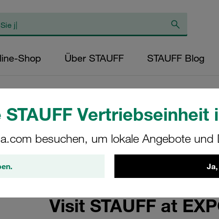
line-Shop
Über STAUFF
STAUFF Blog
 STAUFF Vertriebseinheit i
a.com besuchen, um lokale Angebote und D
ben.
Ja,
Visit STAUFF at EX