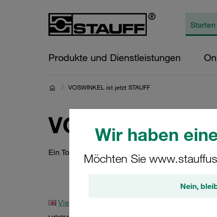
Produkte und Dienstleistungen
On
/
VOSWINKEL ist jetzt STAUFF
VOSWINKEL ist 
Wir haben eine
Ein Tochterunternehmen der STAUFF Gruppe
Möchten Sie www.stauffus
Nein, blei
View this page in English