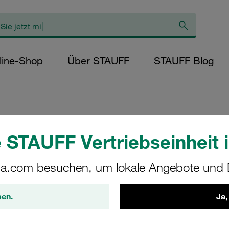
line-Shop
Über STAUFF
STAUFF Blog
jetzt STAUFF
 STAUFF Vertriebseinheit i
a.com besuchen, um lokale Angebote und D
ben.
Ja,