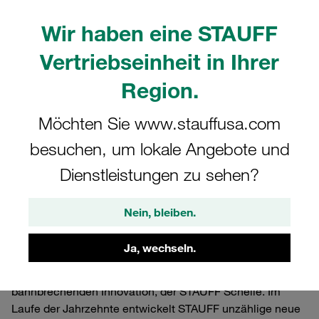
Wir haben eine STAUFF
Vertriebseinheit in Ihrer
Region.
Möchten Sie www.stauffusa.com
besuchen, um lokale Angebote und
Dienstleistungen zu sehen?
15.10.2021
Unternehmensnachrichten
Produktna
Nein, bleiben.
Ja, wechseln.
Rückblick: Vor fast 60 Jahren beginnt die Geschichte von
STAUFF in der Fluidtechnik und Hydraulik mit einer
bahnbrechenden Innovation, der STAUFF Schelle. Im
Laufe der Jahrzehnte entwickelt STAUFF unzählige neue