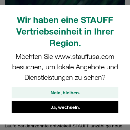
Wir haben eine STAUFF
Vertriebseinheit in Ihrer
Region.
Möchten Sie www.stauffusa.com
besuchen, um lokale Angebote und
Dienstleistungen zu sehen?
18.11.2021
Unternehmensnachrichten
Produktna
Nein, bleiben.
Rückblick: Vor fast 60 Jahren beginnt die Geschichte von
Ja, wechseln.
STAUFF in der Fluidtechnik und Hydraulik mit einer
bahnbrechenden Innovation, der STAUFF Schelle. Im
Laufe der Jahrzehnte entwickelt STAUFF unzählige neue