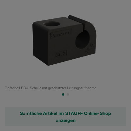
Einfache LBBU-Schelle mit geschlitzter Leitungsaufnahme
Do
Sämtliche Artikel im STAUFF Online-Shop
anzeigen