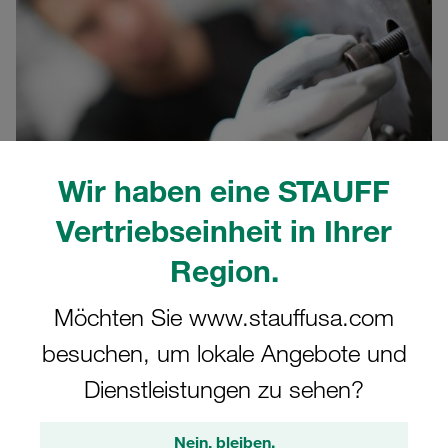
Wir haben eine STAUFF
20.05.2021
Produktnachrichten
Vertriebseinheit in Ihrer
Region.
Schellenkörper der Leichten Baureihe LBBU
aus der
Produktgruppe STAUFF Schellen, die herstellerseitig
Möchten Sie www.stauffusa.com
bislang mit einem Filmscharnier gefertigt wurden, werden
schrittweise auf die Ausführung mit geschlitzter
besuchen, um lokale Angebote und
Leitungsaufnahme umgestellt. Direkt betroffen sind
Dienstleistungen zu sehen?
sämtliche Schellenkörper der einfachen und doppelten
Variante, beginnend mit den
Größen 2 und 2D
.
Nein, bleiben.