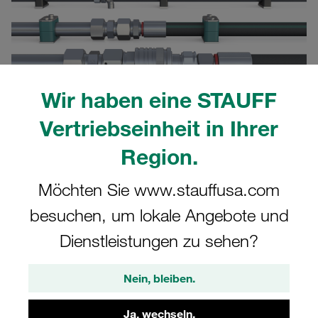
Wir haben eine STAUFF
Vertriebseinheit in Ihrer
Region.
15.03.2023
Presseveröffentlichungen
Möchten Sie www.stauffusa.com
besuchen, um lokale Angebote und
Dr. Dominik F. P. Joachim
, seit Anfang 2023 Sprecher der
Geschäftsführung von STAUFF Deutschland und Mitglied
Dienstleistungen zu sehen?
der Geschäftsleitung der internationalen STAUFF Gruppe,
ist von der Leistungsfähigkeit und Innovationskraft des
Nein, bleiben.
Unternehmens mit Sitz in Südwestfalen überzeugt.
Zu Recht, denn das
Rohrverschraubungsprogramm
Ja, wechseln.