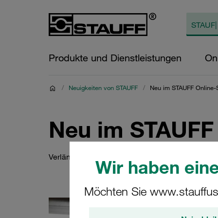
Produkte und Dienstleistungen
On
/
Neuigkeiten von STAUFF
/
Neu im STAUFF Online-
Neu im STAUFF
Verlängerte Anschweißplatten nun auch für Sche
Wir haben eine
Möchten Sie www.stauffus