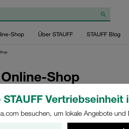
line-Shop
Über STAUFF
STAUFF Blog
Shop
 Online-Shop
llen in der Doppel-Baureihe
 STAUFF Vertriebseinheit i
a.com besuchen, um lokale Angebote und D