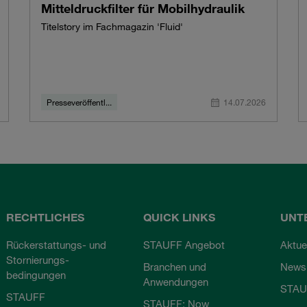
Mitteldruckfilter für Mobilhydraulik
Titelstory im Fachmagazin 'Fluid'
Presseveröffentl...
14.07.2026
RECHTLICHES
QUICK LINKS
UNT
Rückerstattungs- und
STAUFF Angebot
Aktue
Stornierungs-
Branchen und
Newsl
bedingungen
Anwendungen
STAU
STAUFF
STAUFF: Now