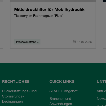
Mitteldruckfilter für Mobilhydraulik
Titelstory im Fachmagazin 'Fluid'
Presseveröffentl...
14.07.2026
RECHTLICHES
QUICK LINKS
UNT
Rückerstattungs- und
STAUFF Angebot
Aktue
Stornierungs-
Branchen und
Newsl
bedingungen
Anwendungen
STAU