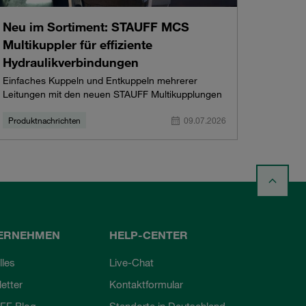
Neu im Sortiment: STAUFF MCS
Multikuppler für effiziente
Hydraulikverbindungen
Einfaches Kuppeln und Entkuppeln mehrerer
Leitungen mit den neuen STAUFF Multikupplungen
Produktnachrichten
09.07.2026
ERNEHMEN
HELP-CENTER
lles
Live-Chat
etter
Kontaktformular
FF Blog
Standorte in Deutschland