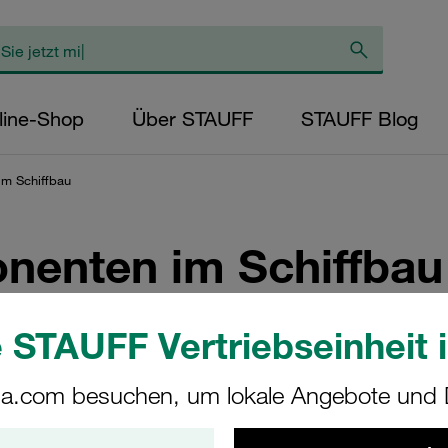
line-Shop
Über STAUFF
STAUFF Blog
im Schiffbau
nenten im Schiffbau
 STAUFF Vertriebseinheit i
a.com besuchen, um lokale Angebote und D