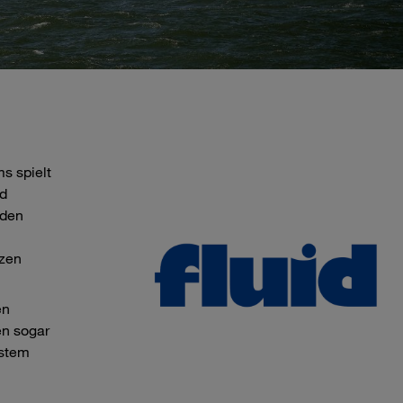
s spielt
nd
 den
zen
en
en sogar
ystem