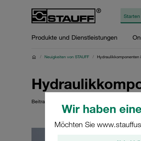
Produkte und Dienstleistungen
On
/
Neuigkeiten von STAUFF
/
Hydraulikkomponenten 
Hydraulikkompo
Beitrag im Fachmagazin 'Fluid'
Wir haben eine
Möchten Sie www.stauffus