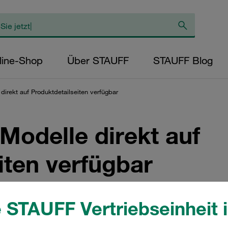
line-Shop
Über STAUFF
STAUFF Blog
direkt auf Produktdetailseiten verfügbar
Modelle direkt auf
iten verfügbar
 STAUFF Vertriebseinheit i