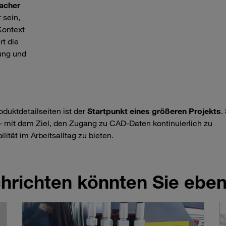
facher
 sein,
Kontext
rt die
nung und
duktdetailseiten ist der
Startpunkt eines größeren Projekts
.
r – mit dem Ziel, den Zugang zu CAD-Daten kontinuierlich zu
ität im Arbeitsalltag zu bieten.
richten könnten Sie ebenf