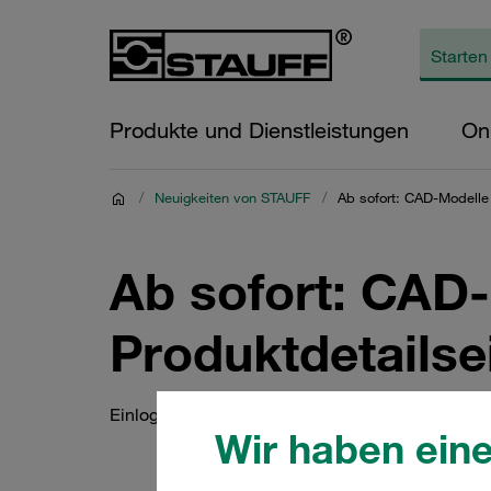
Produkte und Dienstleistungen
On
/
Neuigkeiten von STAUFF
/
Ab sofort: CAD-Modelle 
Ab sofort: CAD-
Produktdetailse
Einloggen, ansehen, downloaden
Wir haben eine