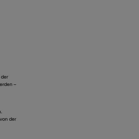
 der
werden –
.
von der