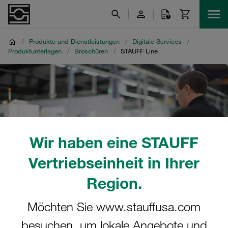
/
Produkte und Dienstleistungen
/
Digitale Services
/
Produktunterlagen
/
Broschüren
/
STAUFF Line
Wir haben eine STAUFF
Vertriebseinheit in Ihrer
Region.
Möchten Sie www.stauffusa.com
besuchen, um lokale Angebote und