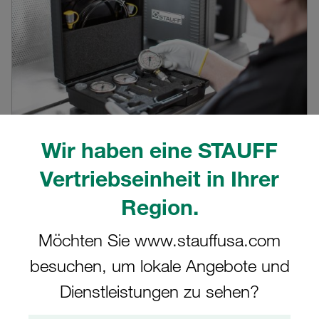
Wir haben eine STAUFF
Video STAUFF SPG
Vertriebseinheit in Ihrer
Produktvideo zu STAUFF Manometern SPG
Region.
View here
Möchten Sie www.stauffusa.com
besuchen, um lokale Angebote und
Dienstleistungen zu sehen?