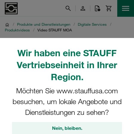
/
Produkte und Dienstleistungen
/
Digitale Services
/
Produktvideos
/
Video STAUFF MOA
Video STAUFF MOA
Wir haben eine STAUFF
Vertriebseinheit in Ihrer
Produktvideo zur Cloud-Anbindung von STAUFF Montage-
und Rohrumformmaschinen
Region.
Möchten Sie www.stauffusa.com
besuchen, um lokale Angebote und
Dienstleistungen zu sehen?
Nein, bleiben.