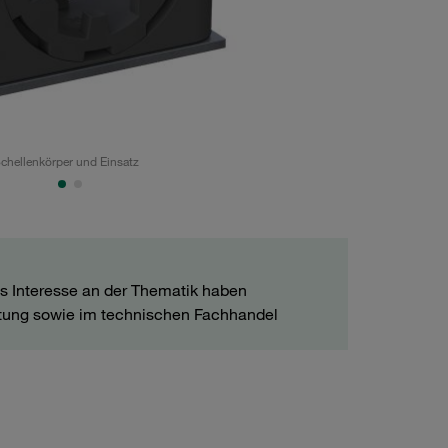
hellenkörper und Einsatz
Geräuschreduzier
es Interesse an der Thematik haben
stung sowie im technischen Fachhandel