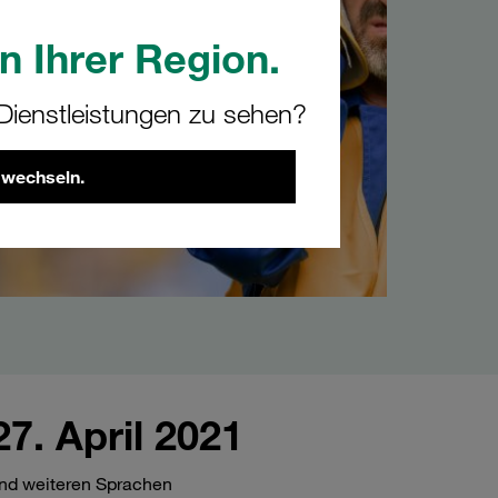
n Ihrer Region.
ienstleistungen zu sehen?
 wechseln.
7. April 2021
 und weiteren Sprachen