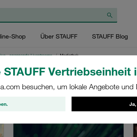
line-Shop
Über STAUFF
STAUFF Blog
ive - spannende Livestreams
/
Mediathek
 STAUFF Vertriebseinheit i
a.com besuchen, um lokale Angebote und D
AUFF Livestreams
ben.
Ja,