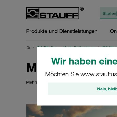
Produkte und Dienstleistungen
On
/
STAUFF: Now – virtuelle Weiterbildung
/
STAUFF: L
Wir haben eine
Mediathek
Möchten Sie www.stauffus
Mehrsprachige Aufzeichnungen vergangener ST
Nein, blei