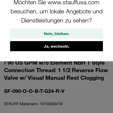
Möchten Sie www.stauffusa.com
besuchen, um lokale Angebote und
Dienstleistungen zu sehen?
Bitte beachten Sie: Das Bild dient nur zur Veranschaulichung und kann vom
Nein, bleiben.
tatsächlichen Produkt abweichen.
Mehr anzeigen
Ja, wechseln.
High Pressure Filter Housing 330 l/min
/ 90 US GPM w/o Element NBR T Style
Connection Thread: 1 1/2 Reverse Flow
Valve w/ Visual Manual Rest Clogging
SF-090-O-O-B-T-G24-R-V
STAUFF Materialnr. 1010000418