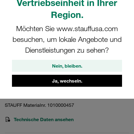
Vertriebseinheit in Ihrer
Region.
Möchten Sie www.stauffusa.com
besuchen, um lokale Angebote und
Bitte beachten Sie: Das Bild dient nur zur Veranschaulichung und kann vom
tatsächlichen Produkt abweichen.
Dienstleistungen zu sehen?
Mehr anzeigen
Hochdruckfiltergehäuse Betriebsdruck
Nein, bleiben.
<420 bar
Ja, wechseln.
SF-160-O-O-B-T-G24-O-A
STAUFF Materialnr. 1010000457
Technische Daten ansehen