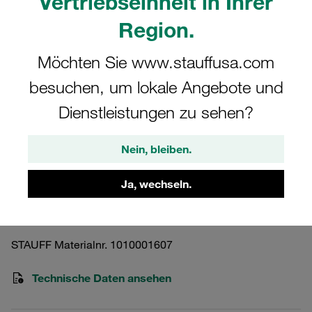
Vertriebseinheit in Ihrer
Region.
Möchten Sie www.stauffusa.com
besuchen, um lokale Angebote und
Bitte beachten Sie: Das Bild dient nur zur Veranschaulichung und kann vom
tatsächlichen Produkt abweichen.
Dienstleistungen zu sehen?
Mehr anzeigen
Rücklauffiltergehäuse Betriebsdruck
Nein, bleiben.
<6,9 bar
Ja, wechseln.
RTF-48-O-O-B-U20/O-O-S2
STAUFF Materialnr. 1010001607
Technische Daten ansehen