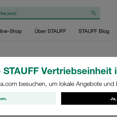
line-Shop
Über STAUFF
STAUFF Blog
 STAUFF Vertriebseinheit i
Rücklauffiltergeh
a.com besuchen, um lokale Angebote und D
RFB-052-O-O-B-G16-
STAUFF Materialnr. 1010002
ben.
Ja,
Technische Daten anse