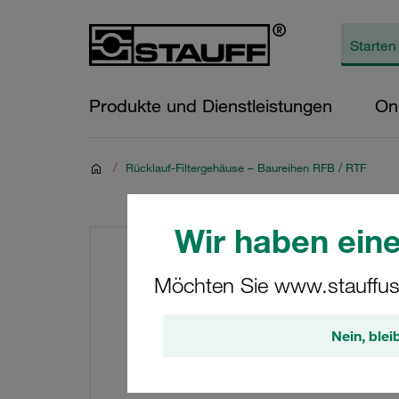
Produkte und Dienstleistungen
On
/
Rücklauf-Filtergehäuse – Baureihen RFB / RTF
Wir haben eine
Möchten Sie www.stauffus
Nein, blei