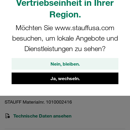
Vertriebseinheit in Ihrer
Region.
Möchten Sie www.stauffusa.com
besuchen, um lokale Angebote und
Bitte beachten Sie: Das Bild dient nur zur Veranschaulichung und kann vom
tatsächlichen Produkt abweichen.
Dienstleistungen zu sehen?
Mehr anzeigen
Rücklauffiltergehäuse Betriebsdruck
Nein, bleiben.
<10 bar
Ja, wechseln.
RFB-046-O-O-B-G12-V-G16-L10
STAUFF Materialnr. 1010002416
Technische Daten ansehen