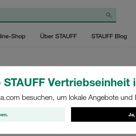
line-Shop
Über STAUFF
STAUFF Blog
 STAUFF Vertriebseinheit i
Rücklauffiltergeh
a.com besuchen, um lokale Angebote und D
RTF-20-O-O-B-G08-O
STAUFF Materialnr. 1010002
ben.
Ja,
Technische Daten anse