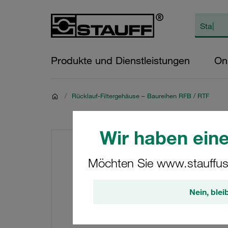
Produkte und Dienstleistungen
On
/
Rücklauf-Filtergehäuse – Baureihen RFB / RTF
Wir haben eine
Möchten Sie www.stauffus
Nein, blei