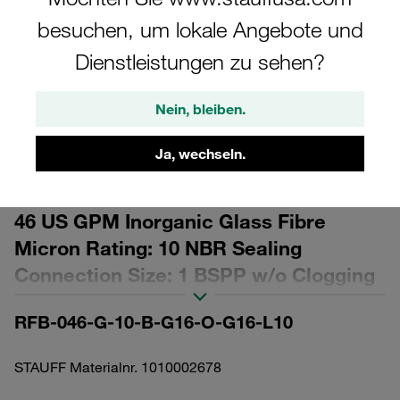
besuchen, um lokale Angebote und
Dienstleistungen zu sehen?
Nein, bleiben.
Bitte beachten Sie: Das Bild dient nur zur Veranschaulichung und kann vom
tatsächlichen Produkt abweichen.
Mehr anzeigen
Ja, wechseln.
Return Line Filter Assembly 165 l/min /
46 US GPM Inorganic Glass Fibre
Micron Rating: 10 NBR Sealing
Connection Size: 1 BSPP w/o Clogging
Indicator, Outlet
RFB-046-G-10-B-G16-O-G16-L10
STAUFF Materialnr. 1010002678