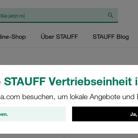
line-Shop
Über STAUFF
STAUFF Blog
 STAUFF Vertriebseinheit i
Hochdruckfilterge
a.com besuchen, um lokale Angebote und D
SF-090-O-O-B-T-G24
ben.
Ja,
STAUFF Materialnr. 1010002
Technische Daten anse