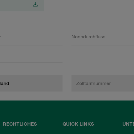
r
Nenndurchfluss
land
Zolltarifnummer
RECHTLICHES
QUICK LINKS
UNT