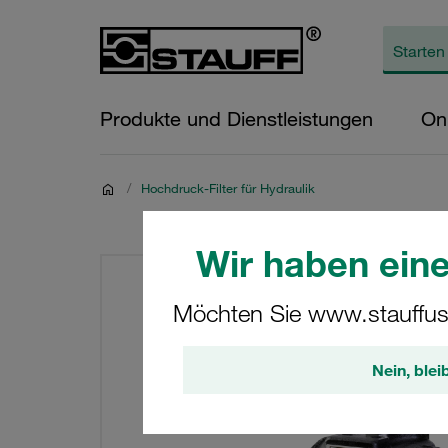
Produkte und Dienstleistungen
On
/
Hochdruck-Filter für Hydraulik
Wir haben eine
Möchten Sie www.stauffus
Nein, blei