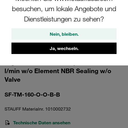
besuchen, um lokale Angebote und
Dienstleistungen zu sehen?
Nein, bleiben.
Bitte beachten Sie: Das Bild dient nur zur Veranschaulichung und kann vom
tatsächlichen Produkt abweichen.
Ja, wechseln.
Mehr anzeigen
High Pressure Filter Top Mount 660
l/min w/o Element NBR Sealing w/o
Valve
SF-TM-160-O-O-B-B
STAUFF Materialnr. 1010002732
Technische Daten ansehen