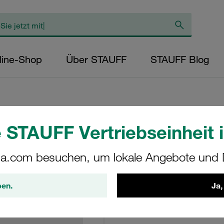
line-Shop
Über STAUFF
STAUFF Blog
 STAUFF Vertriebseinheit i
Rücklauffiltergeh
a.com besuchen, um lokale Angebote und D
RTF-48-O-O-B-G20+
ben.
Ja,
STAUFF Materialnr. 1010002
Technische Daten anse