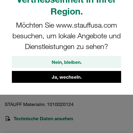
Region.
Möchten Sie www.stauffusa.com
besuchen, um lokale Angebote und
Bitte beachten Sie: Das Bild dient nur zur Veranschaulichung und kann vom
tatsächlichen Produkt abweichen.
Dienstleistungen zu sehen?
Mehr anzeigen
Nein, bleiben.
Hochdruckfiltergehäuse Betriebsdruck
<420 bar
Ja, wechseln.
SF-125-O-O-B-T-C620M-R-TL
STAUFF Materialnr. 1010020124
Technische Daten ansehen