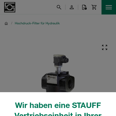
/
Hochdruck-Filter für Hydraulik
Wir haben eine STAUFF
Vertriebseinheit in Ihrer