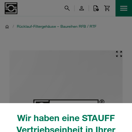
/
Rücklauf-Filtergehäuse – Baureihen RFB / RTF
Wir haben eine STAUFF
Vertriebseinheit in Ihrer