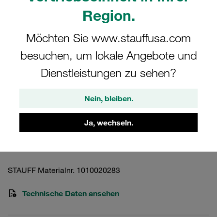
Region.
Möchten Sie www.stauffusa.com
besuchen, um lokale Angebote und
Bitte beachten Sie: Das Bild dient nur zur Veranschaulichung und kann vom
Dienstleistungen zu sehen?
tatsächlichen Produkt abweichen.
Mehr anzeigen
Nein, bleiben.
Rücklauffiltergehäuse Betriebsdruck
<25 bar
Ja, wechseln.
RFS-250-O-O-B-C356M-O-C356M-BK
STAUFF Materialnr. 1010020283
Technische Daten ansehen