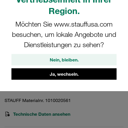
Region.
Möchten Sie www.stauffusa.com
besuchen, um lokale Angebote und
Bitte beachten Sie: Das Bild dient nur zur Veranschaulichung und kann vom
tatsächlichen Produkt abweichen.
Dienstleistungen zu sehen?
Mehr anzeigen
Nein, bleiben.
Hochdruckfiltergehäuse Betriebsdruck
<420 bar
Ja, wechseln.
SF-250-O-O-B-T-C624U-B-O-TL
STAUFF Materialnr. 1010020561
Technische Daten ansehen