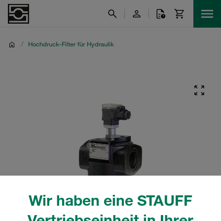
/
Hochdruck-Filter für Hydraulik
Wir haben eine STAUFF
Vertriebseinheit in Ihrer