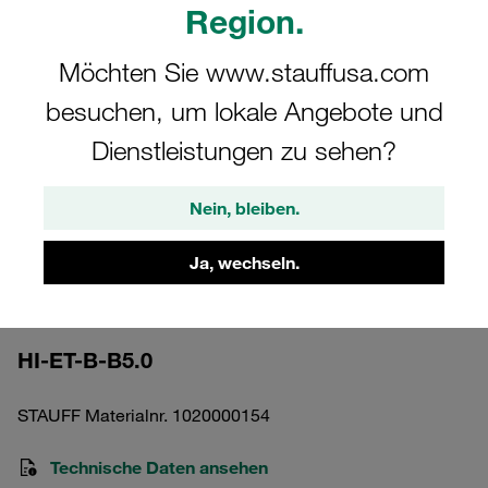
Region.
Möchten Sie www.stauffusa.com
besuchen, um lokale Angebote und
Bitte beachten Sie: Das Bild dient nur zur Veranschaulichung und kann vom
Dienstleistungen zu sehen?
tatsächlichen Produkt abweichen.
Mehr anzeigen
Nein, bleiben.
Verschmutzungsanzeige elektrisch
Ja, wechseln.
automatischer Reset Differenzdruck 5
bar / 72,5 PS mit Thermostop
HI-ET-B-B5.0
STAUFF Materialnr. 1020000154
Technische Daten ansehen