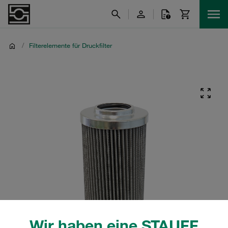
/
Filterelemente für Druckfilter
Wir haben eine STAUFF