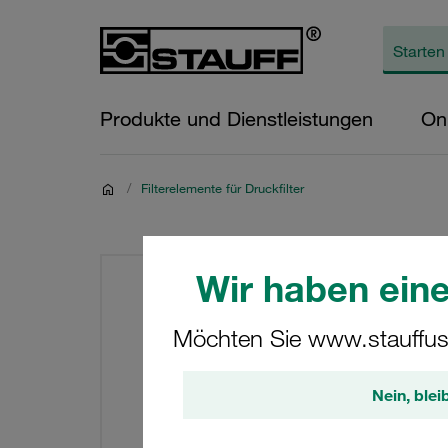
Produkte und Dienstleistungen
On
/
Filterelemente für Druckfilter
Wir haben eine
Möchten Sie www.stauffus
Nein, blei