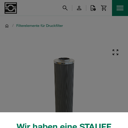
/
Filterelemente für Druckfilter
Wir haben eine STAUFF