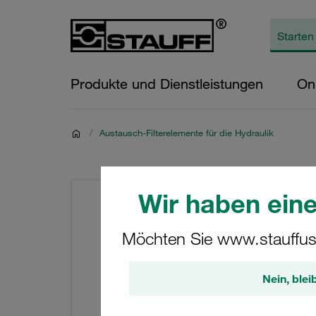
Produkte und Dienstleistungen
On
/
Austausch-Filterelemente für die Hydraulik
Wir haben eine
Möchten Sie www.stauffus
Nein, blei