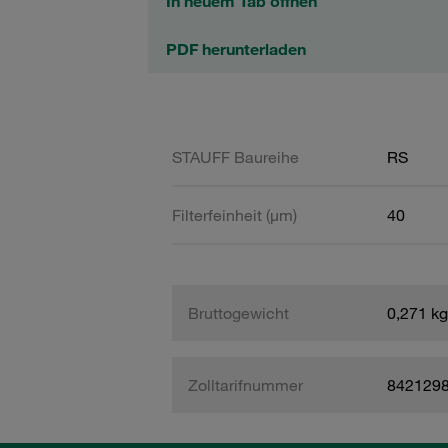
In neuem Tab öffnen
PDF herunterladen
STAUFF Baureihe
RS
Filterfeinheit (µm)
40
Bruttogewicht
0,271 kg
Zolltarifnummer
842129