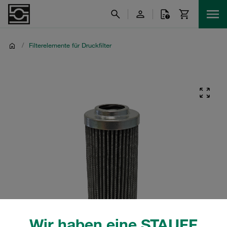
/
Filterelemente für Druckfilter
Wir haben eine STAUFF