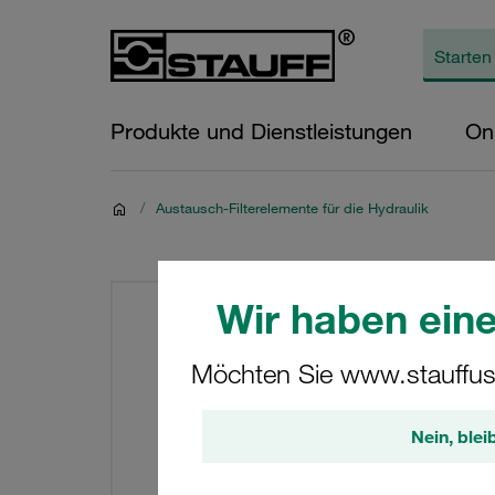
Produkte und Dienstleistungen
On
/
Austausch-Filterelemente für die Hydraulik
Wir haben eine
Möchten Sie www.stauffus
Nein, blei