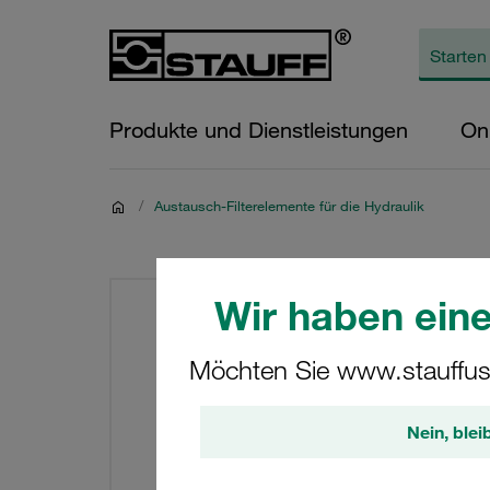
Produkte und Dienstleistungen
On
/
Austausch-Filterelemente für die Hydraulik
Wir haben eine
Möchten Sie www.stauffus
Nein, blei