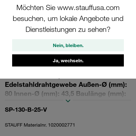
Möchten Sie www.stauffusa.com
besuchen, um lokale Angebote und
Dienstleistungen zu sehen?
Bitte beachten Sie: Das Bild dient nur zur Veranschaulichung und kann vom
Nein, bleiben.
tatsächlichen Produkt abweichen.
Mehr anzeigen
Ja, wechseln.
Austausch-Filterelement für Druckfilter
Filterfeinheit: 25 µm Material:
Edelstahldrahtgewebe Außen-Ø (mm):
80 Innen-Ø (mm): 43,5 Baulänge (mm):
427,5 Dichtung: FPM, β-Wert >2
SP-130-B-25-V
STAUFF Materialnr. 1020002771