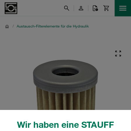
/
Austausch-Filterelemente für die Hydraulik
Wir haben eine STAUFF