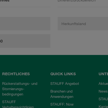
lvlies
Differenzdruckbereich
Herkunftsland
80
RECHTLICHES
QUICK LINKS
UNT
Rückerstattungs- und
STAUFF Angebot
Aktue
Stornierungs-
Branchen und
Newsl
bedingungen
Anwendungen
STAU
STAUFF
STAUFF: Now
Karri
Verhaltensrichtlinien