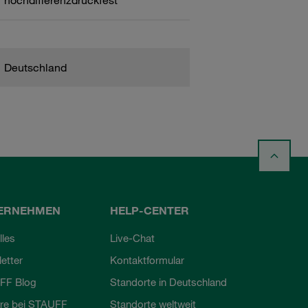
hochdifferenzdruckfest
Deutschland
ERNEHMEN
HELP-CENTER
lles
Live-Chat
etter
Kontaktformular
FF Blog
Standorte in Deutschland
ere bei STAUFF
Standorte weltweit