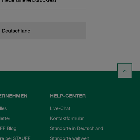
niederdifferenzdruckfest
Deutschland
ERNEHMEN
HELP-CENTER
lles
Live-Chat
etter
Kontaktformular
FF Blog
Standorte in Deutschland
ere bei STAUFF
Standorte weltweit