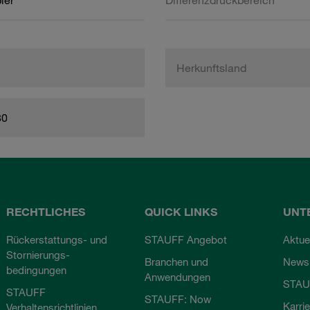
ier
Differenzdruckbereich
Herkunftsland
80
RECHTLICHES
QUICK LINKS
UNT
Rückerstattungs- und
STAUFF Angebot
Aktue
Stornierungs-
Branchen und
Newsl
bedingungen
Anwendungen
STAU
STAUFF
STAUFF: Now
Karri
Verhaltensrichtlinien