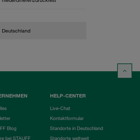
niederdifferenzdruckfest
Deutschland
ERNEHMEN
HELP-CENTER
lles
Live-Chat
etter
Kontaktformular
FF Blog
Standorte in Deutschland
ere bei STAUFF
Standorte weltweit