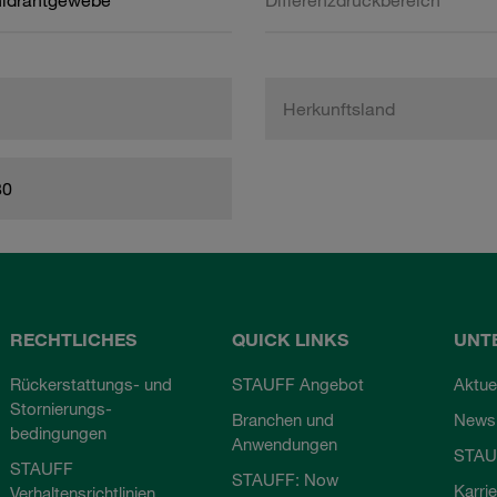
hldrahtgewebe
Differenzdruckbereich
Herkunftsland
80
RECHTLICHES
QUICK LINKS
UNT
Rückerstattungs- und
STAUFF Angebot
Aktue
Stornierungs-
Branchen und
Newsl
bedingungen
Anwendungen
STAU
STAUFF
STAUFF: Now
Karri
Verhaltensrichtlinien