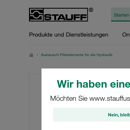
Produkte und Dienstleistungen
On
/
Austausch-Filterelemente für die Hydraulik
Wir haben eine
Möchten Sie www.stauffus
Nein, blei