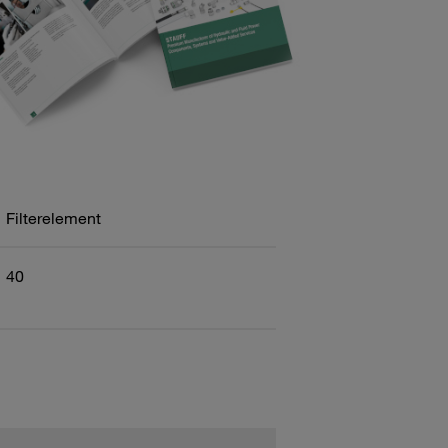
Filterelement
40